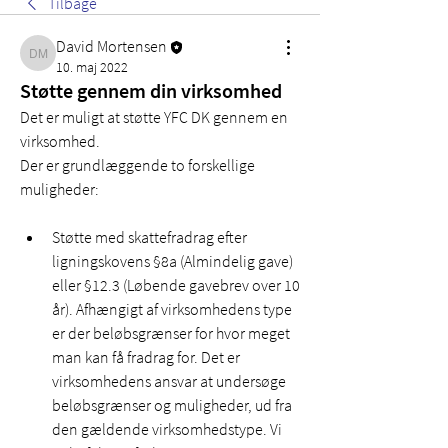
Tilbage
David Mortensen
David Mortensen
10. maj 2022
Støtte gennem din virksomhed
Det er muligt at støtte YFC DK gennem en 
virksomhed. 
Der er grundlæggende to forskellige 
muligheder:
Støtte med skattefradrag efter 
ligningskovens §8a (Almindelig gave) 
eller §12.3 (Løbende gavebrev over 10 
år). Afhængigt af virksomhedens type 
er der beløbsgrænser for hvor meget 
man kan få fradrag for. Det er 
virksomhedens ansvar at undersøge 
beløbsgrænser og muligheder, ud fra 
den gældende virksomhedstype. Vi 