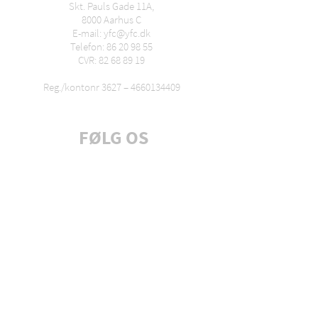
Skt. Pauls Gade 11A,
8000 Aarhus C
E-mail: yfc@yfc.dk
Telefon: 86 20 98 55
CVR: 82 68 89 19
Reg./kontonr 3627 –
4660134409
FØLG OS
Tilmeld dig nyhedsbrev
A chartered nation of Youth for