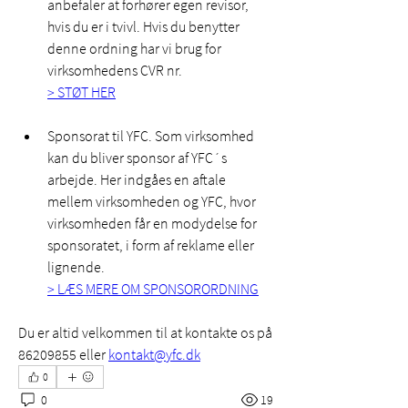
anbefaler at forhører egen revisor, 
hvis du er i tvivl. Hvis du benytter 
denne ordning har vi brug for 
virksomhedens CVR nr. 
> STØT HER
Sponsorat til YFC. Som virksomhed 
kan du bliver sponsor af YFC´s 
arbejde. Her indgåes en aftale 
mellem virksomheden og YFC, hvor 
virksomheden får en modydelse for 
sponsoratet, i form af reklame eller 
lignende. 
> LÆS MERE OM SPONSORORDNING
Du er altid velkommen til at kontakte os på 
86209855 eller 
kontakt@yfc.dk
0
0
19