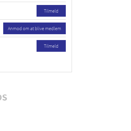
Tilmeld
Anmod om at blive medlem
Tilmeld
OS
dig nyhedsbrev