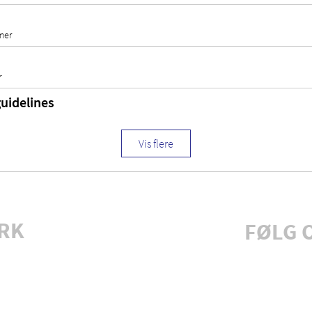
mer
r
guidelines
Vis flere
RK
FØLG 
Tilmeld 