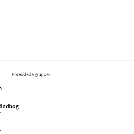
Foreslåede grupper
n
håndbog
r
r