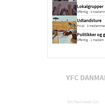
Lokalgrupper
Offentlig
·
3 medlem
Udlandsture
Privat
·
3 medlemme
Politikker og 
Offentlig
·
1 medlem
YFC DANMA
Skt. Pauls Gade 11A,