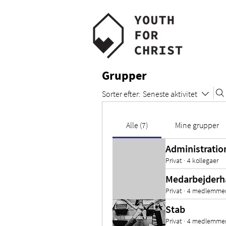
Grupper
Sorter efter:
Seneste aktivitet
Alle (7)
Mine grupper
Administratio
Privat
·
4 kollegaer
Medarbejder
Privat
·
4 medlemme
Stab
Privat
·
4 medlemme