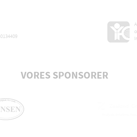
A
o
60134409
I
VORES SPONSORER
Axelsen
boligudlejning
Aarhus