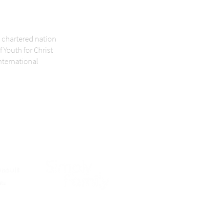
 chartered nation
f Youth for Christ
nternational