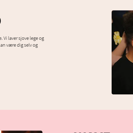
D
. Vi laver sjove lege og
kan være dig selv og