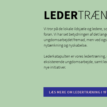
LEDER
TRÆN
Vi tror på de lokale ildsjæle og ledere, 
foran. Vi har set betydningen af det lang
ungdomsarbejdet fremad, men ved også
nytænkning og nyskabelse. ​
Lederkatapulten er vores ledertræning, m
eksisterende ungdomsarbejde, samt led
nye initiativer.
LÆS MERE OM LEDERTRÆNING I Y