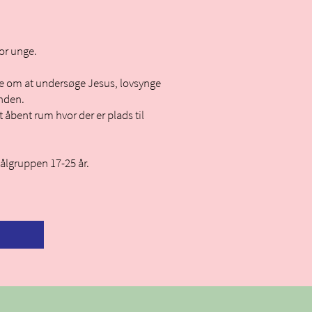
for unge.
ge om at undersøge Jesus, lovsynge
nden.
 åbent rum hvor der er plads til
ålgruppen 17-25 år.
E