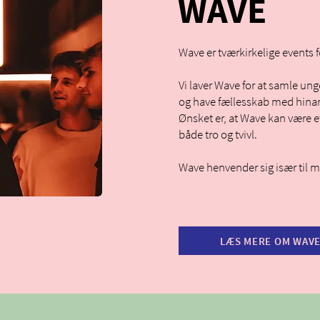
WAVE
Wave er tværkirkelige events 
Vi laver Wave for at samle un
og have fællesskab med hina
Ønsket er, at Wave kan være et
både tro og tvivl.
Wave henvender sig især til m
LÆS MERE OM WAV