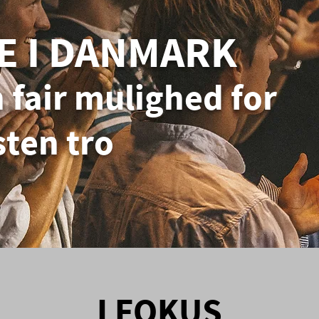
E I DANMARK
 fair mulighed for
sten tro
I FOKUS