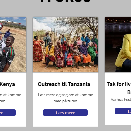
 Kenya
Outreach til Tanzania
Tak for li
B
om at komme
Læs mere og søg om at komme
Aarhus Fes
ren
med på turen
L
re
Læs mere