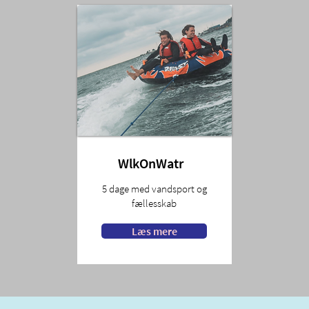
WlkOnWatr
5 dage med vandsport og
fællesskab
Læs mere