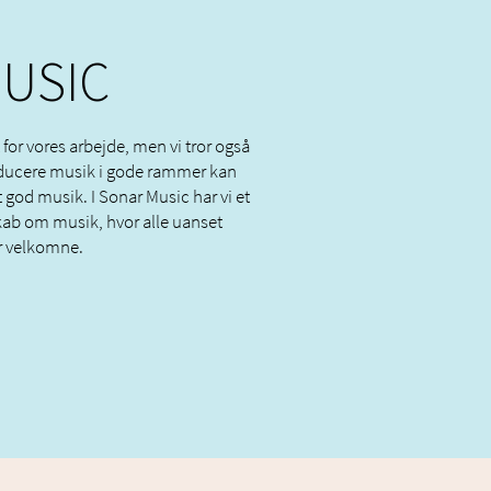
USIC
or vores arbejde, men vi tror også
oducere musik i gode rammer kan
god musik. I Sonar Music har vi et
kab om musik, hvor alle uanset
r velkomne.