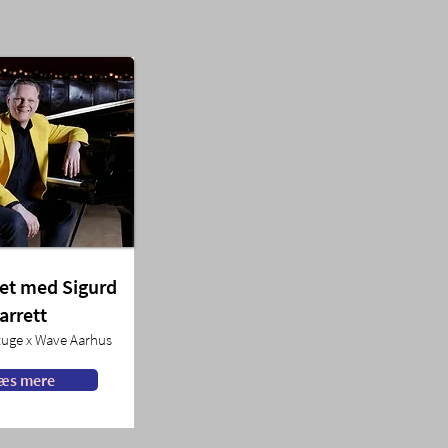
vet med Sigurd
arrett
tuge x Wave Aarhus
æs mere