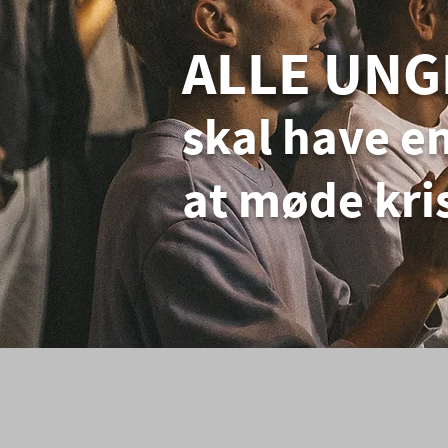
ALLE UNG
skal have en
at møde kri