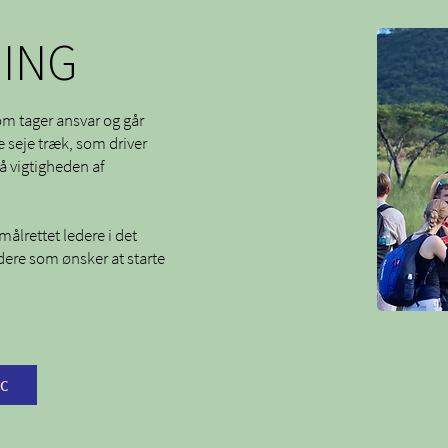
ING
som tager ansvar og går
e seje træk, som driver
 vigtigheden af
ålrettet ledere i det
ere som ønsker at starte
FC