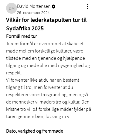
David Mortensen
David Mortensen
26. november 2024
Vilkår for lederkatapulten tur til
Sydafrika 2025
Formål med tur
Turens formål er overordnet at skabe et 
møde mellem forskellige kulturer, være 
tilstede med en tjenende og hjælpende 
tilgang og møde alle med nysgerrighed og 
respekt.
Vi forventer ikke at du har en bestemt 
tilgang til tro, men forventer at du 
respekterer vores trosgrundlag, men også 
de mennesker vi møders tro og kultur. Den 
kristne tro vil på forskellige måder fylder på 
Om
turen gennem bøn, lovsang m.v.
Her samler vi generelle guidelines og
politikker, som er gæl
...
Dato, varighed og fremmøde
Læs mere