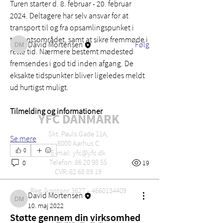
Turen starter d. 8. februar - 20. februar 
2024. Deltagere har selv ansvar for at 
transport til og fra opsamlingspunket i 
Medlemmer
trekantsområdet, samt at sikre fremmøde i 
David Mortensen
Følg
David Mortensen
rette tid. Nærmere bestemt mødested 
Se alle medlemmer (1)
fremsendes i god tid inden afgang. De 
eksakte tidspunkter bliver ligeledes meldt 
ud hurtigst muligt.
Tilmelding og informationer
YFC DANMARK
Skt. Pauls Gade 11A,
Se mere
8000 Aarhus C
0
E-mail: yfc@yfc.dk
Telefon: 86 20 98 55
0
19
CVR: 82 68 89 19
Reg./kontonr 3627 –
4660134409
David Mortensen
David Mortensen
10. maj 2022
Støtte gennem din virksomhed