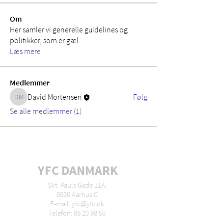
Om
Her samler vi generelle guidelines og
politikker, som er gæl
...
Læs mere
Medlemmer
David Mortensen
Følg
David Mortensen
Se alle medlemmer (1)
YFC DANMARK
Skt. Pauls Gade 11A,
8000 Aarhus C
E-mail: yfc@yfc.dk
Telefon: 86 20 98 55