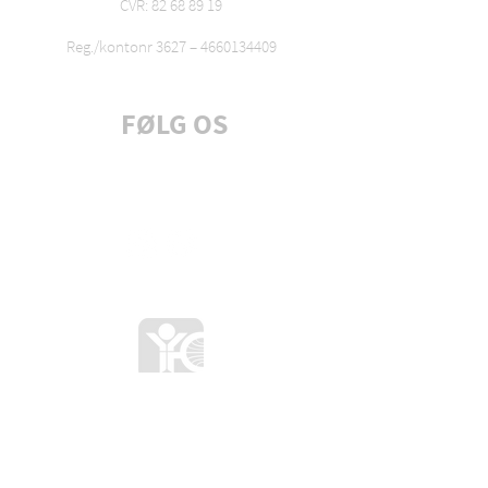
CVR: 82 68 89 19
Reg./kontonr 3627 –
4660134409
FØLG OS
Tilmeld dig nyhedsbrev
A chartered nation of Youth for
Christ International