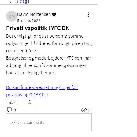
Tilbage
David Mortensen
David Mortensen
5. marts 2022
Privatlivspolitik i YFC DK
Det er vigtigt for os at personfølsomme 
oplysninger håndteres fortroligt, på en tryg 
og sikker måde. 
Bestyrelser og medarbejdere i YFC som har 
adgang til personfølsomme oplysninger 
har tavshedspligt herom. 
Du kan finde vores retningslinjer for 
privatliv og GDPR her
0
0
21
Skriv en kommentar...