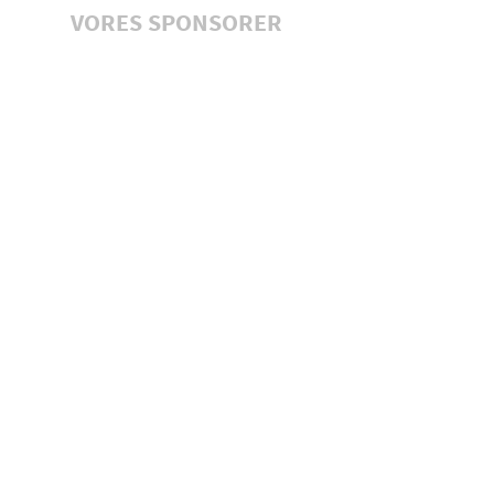
VORES SPONSORER
Axelsen boligudlejning
Aarhus