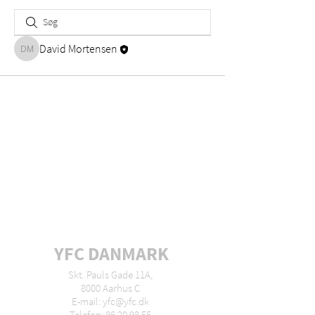
David Mortensen
David Mortensen
YFC DANMARK
Skt. Pauls Gade 11A,
8000 Aarhus C
E-mail: yfc@yfc.dk
Telefon: 86 20 98 55