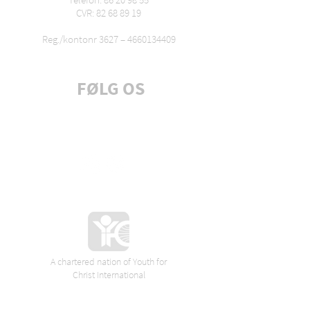
CVR: 82 68 89 19
Reg./kontonr 3627 –
4660134409
FØLG OS
Tilmeld dig nyhedsbrev
A chartered nation of Youth for
Christ International