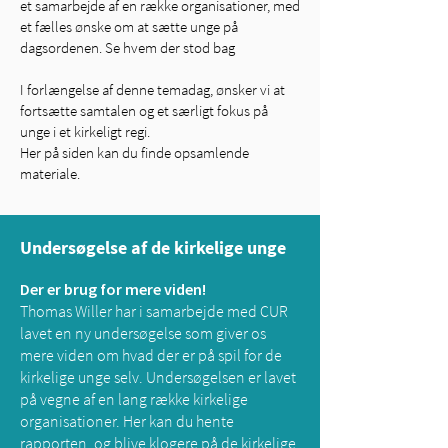
et samarbejde af en række organisationer, med
et fælles ønske om at sætte unge på
dagsordenen. Se hvem der stod bag
I forlængelse af denne temadag, ønsker vi at
fortsætte samtalen og et særligt fokus på
unge i et kirkeligt regi.
Her på siden kan du finde opsamlende
materiale.
Undersøgelse af de kirkelige unge
Der er brug for mere viden!
Thomas Willer har i samarbejde med CUR
lavet en ny undersøgelse som giver os
mere viden om hvad der er på spil for de
kirkelige unge selv. Undersøgelsen er lavet
på vegne af en lang række kirkelige
organisationer. Her kan du hente
rapporten, og blive klogere på de kirkelige