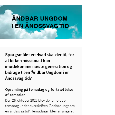
ÅNDBAR UNGDOM
I EN ÅNDSSVAG TID
Spørgsmålet er: Hvad skal der til, for
at kirken missionalt kan
imødekomme næste generation og
bidrage til en 'Åndbar Ungdom i en
Åndssvag tid?
Opsamling på temadag og fortsættelse
af samtalen
Den 26. oktober 2023 blev der afholdt en
temadag under overskriften "Åndbar ungdom i
en åndssvag tid". Temadagen blev arrangeret i