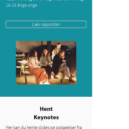
16-25 årige unge.
Læs rapporten
Hent
Keynotes
Her kan du hente slides og optagelser fra