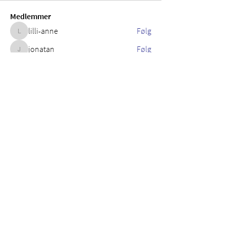
Medlemmer
lilli-anne
Følg
lilli-anne
jonatan
Følg
jonatan
David Mortensen
Følg
David Mortensen
Se alle medlemmer (3)
YFC DANMARK
Skt. Pauls Gade 11A,
8000 Aarhus C
E-mail: yfc@yfc.dk
Telefon: 86 20 98 55
CVR: 82 68 89 19
Reg./kontonr 3627 –
4660134409