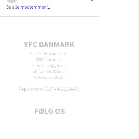
David Mortensen
Se alle medlemmer (1)
YFC DANMARK
Skt. Pauls Gade 11A,
8000 Aarhus C
E-mail: yfc@yfc.dk
Telefon: 86 20 98 55
CVR: 82 68 89 19
Reg./kontonr 3627 –
4660134409
FØLG OS
Tilmeld dig nyhedsbrev