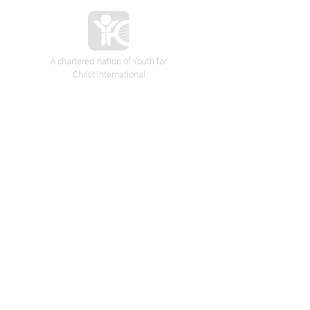
A chartered nation of Youth for
Christ International
VORES SPONSORER
Axelsen boligudlejning
Aarhus