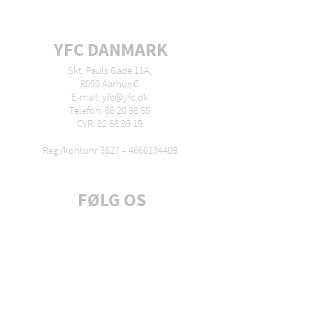
YFC DANMARK
Skt. Pauls Gade 11A,
8000 Aarhus C
E-mail: yfc@yfc.dk
Telefon: 86 20 98 55
CVR: 82 68 89 19
Reg./kontonr 3627 –
4660134409
FØLG OS
Tilmeld dig nyhedsbrev