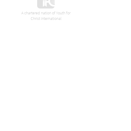
A chartered nation of Youth for
Christ International
VORES SPONSORER
Axelsen boligudlejning
Aarhus