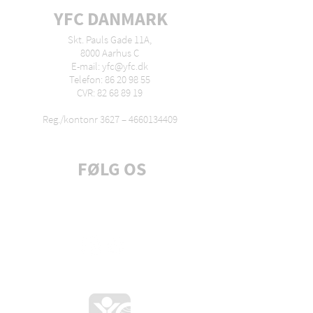
YFC DANMARK
Skt. Pauls Gade 11A,
8000 Aarhus C
E-mail: yfc@yfc.dk
Telefon: 86 20 98 55
CVR: 82 68 89 19
Reg./kontonr 3627 –
4660134409
FØLG OS
Tilmeld dig nyhedsbrev