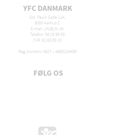
YFC DANMARK
Skt. Pauls Gade 11A,
8000 Aarhus C
E-mail: yfc@yfc.dk
Telefon: 86 20 98 55
CVR: 82 68 89 19
Reg./kontonr 3627 –
4660134409
FØLG OS
Tilmeld dig nyhedsbrev