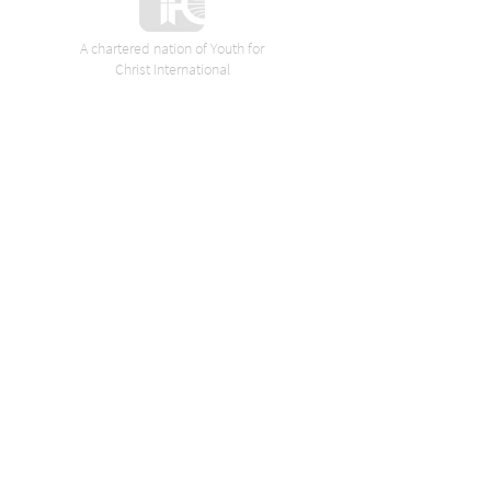
A chartered nation of Youth for
Christ International
VORES SPONSORER
Axelsen boligudlejning
Aarhus