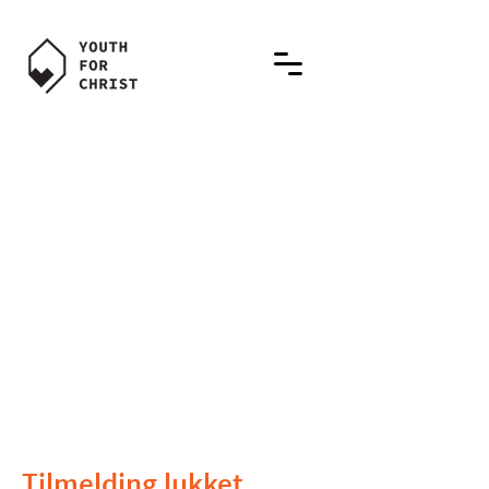
Træningstur
til Sydafrika
Tilmelding lukket