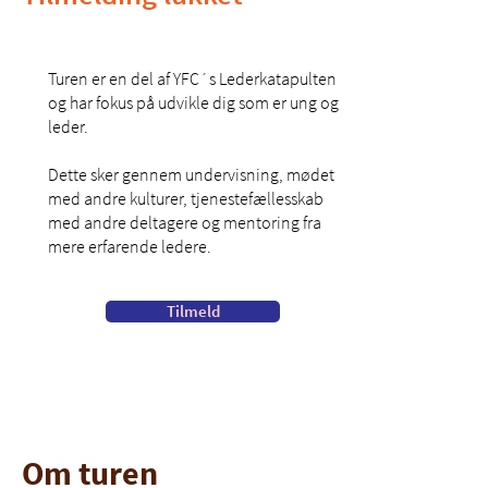
Turen er en del af YFC´s Lederkatapulten
og har fokus på udvikle dig som er ung og
leder.
Dette sker gennem undervisning, mødet
med andre kulturer, tjenestefællesskab
med andre deltagere og mentoring fra
mere erfarende ledere. ​
Tilmeld
20. marts - 4. april 2024
Om turen