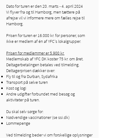
Dato for turen er den 20. marts - 4. april 2024
Vi flyver fra og til Hamborg, men tættere på
afrejse vil vi informere mere om fælles rejse til
Hamborg.
Prisen for turen er 16.000 kr. for personer, som
ikke er medlem af én af YFC's lokalgrupper.
Prisen for medlemmer er 5.900 kr.
Medlemskab af YFC DK koster 75 kr. om året.
Deltagerbetalingen betales ved tilmelding.
Deltagerprisen dækker over:
Fly til og fra Durban, Sydafrika
Transport på selve turen
Kost og logi
Andre udgifter forbundet med besøg og
aktiviteter på turen.
Du skal selv sørge for:
Nødvendige vaccinationer (se ssi.dk)
Lommepenge
Ved tilmelding beder vi om forskellige oplysninger