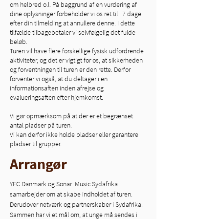
om helbred o.l. På baggrund af en vurdering af
dine oplysninger forbeholder vi os ret til i 7 dage
efter din tilmelding at annullere denne. I dette
tilfælde tilbagebetaler vi selvfølgelig det fulde
beløb.
Turen vil have flere forskellige fysisk udfordrende
aktiviteter, og det er vigtigt for os, at sikkerheden
og forventningen til turen er den rette. Derfor
forventer vi også, at du deltager i en
informationsaften inden afrejse og
evalueringsaften efter hjemkomst.
Vi gør opmærksom på at der er et begrænset
antal pladser på turen.
Vi kan derfor ikke holde pladser eller garantere
pladser til grupper.
Arrangør
YFC Danmark og Sonar  Music Sydafrika 
samarbejder om at skabe indholdet af turen. 
Derudover netværk og partnerskaber i Sydafrika.
Sammen har vi et mål om, at unge må sendes i 