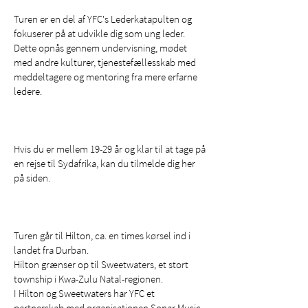
Turen er en del af YFC's Lederkatapulten og
fokuserer på at udvikle dig som ung leder.
Dette opnås gennem undervisning, mødet
med andre kulturer, tjenestefællesskab med
meddeltagere og mentoring fra mere erfarne
ledere.
Hvis du er mellem 19-29 år og klar til at tage på
en rejse til Sydafrika, kan du tilmelde dig her
på siden.
Turen går til Hilton, ca. en times kørsel ind i
landet fra Durban.
Hilton grænser op til Sweetwaters, et stort
township i Kwa-Zulu Natal-regionen.
I Hilton og Sweetwaters har YFC et
partnerskab med organisationen Sonar Music,