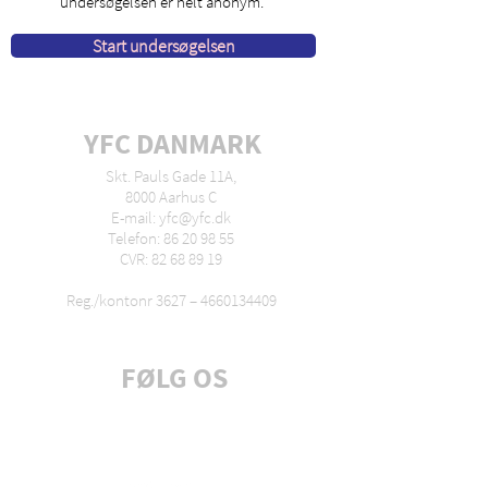
undersøgelsen er helt anonym.
Start undersøgelsen
YFC DANMARK
Skt. Pauls Gade 11A,
8000 Aarhus C
E-mail: yfc@yfc.dk
Telefon: 86 20 98 55
CVR: 82 68 89 19
Reg./kontonr 3627 –
4660134409
FØLG OS
Tilmeld dig nyhedsbrev