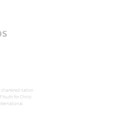
OS
dig nyhedsbrev
 chartered nation
f Youth for Christ
nternational