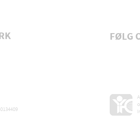
RK
FØLG 
Tilmeld 
A
o
60134409
I