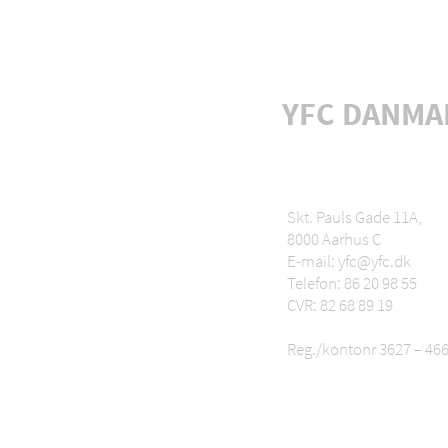
YFC DANMA
Skt. Pauls Gade 11A,
8000 Aarhus C
E-mail: yfc@yfc.dk
Telefon: 86 20 98 55
CVR: 82 68 89 19
Reg./kontonr 3627 – 46