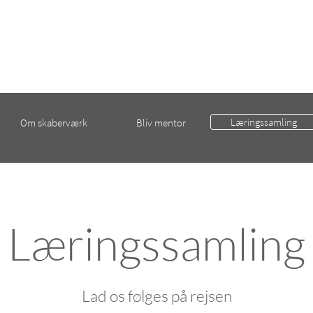
Læringssamling
Om skaberværk
Bliv mentor
Læringssamling
Lad os følges på rejsen