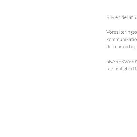
Bliv en del af
Vores lærings
kommunikation,
dit team arbej
SKABERVÆRK er 
fair mulighed f