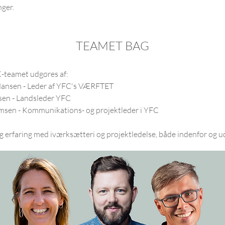
ger. ​
TEAMET BAG
eamet udgøres af:
Hansen
- Leder af YFC's VÆRFTET
en - Landsleder YFC
sen - Kommunikations- og projektleder i YFC
ang erfaring med iværksætteri og projektledelse, både indenfor og u