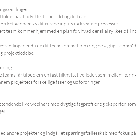
ingssamlinger
fokus på at udvikle dit projekt og dit team.
dfordret gennem kvalificerede inputs og kreative processer.
vert team kommer hjem med en plan for, hvad der skal rykkes på i
ingssamlinger er du og dit team kommet omkring de vigtigste områd
g projektledelse.
edning
e teams får tilbud om en fast tilknyttet vejleder, som mellem læri
nnem projektets forskellige faser og udfordringer.
pændende live webinars med dygtige fagprofiler og eksperter, som
ger.
ed andre projekter og indgå i et sparringsfællesskab med fokus på