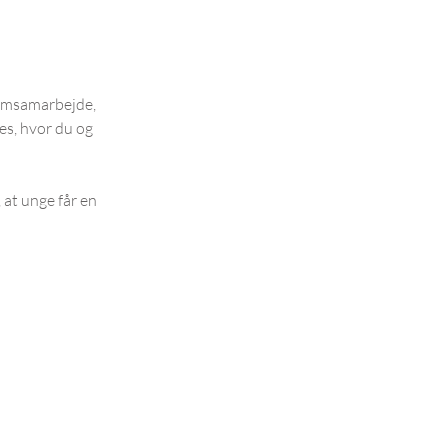
!
eamsamarbejde,
es, hvor du og
 at unge får en