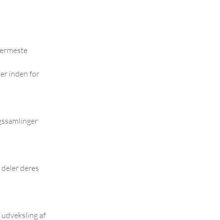
 nærmeste
er inden for
ngssamlinger
 deler deres
 udveksling af