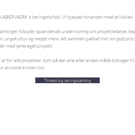
 SKABERVÆRK's læringsforløb. Vi hjælper hinanden med at lykkes
samlinger tilbyder spændende undervisning om projektledelse, t
 ungekultur og meget mere. Alt sammen pakket ind i en god proc
der med jeres eget projekt.
for alle projekter, som på den ene eller anden måde bidrager til,
or at møde kristen tro.
Tilmeld dig læringssamling