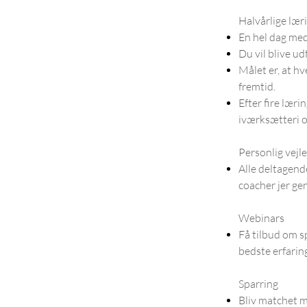
Halvårlige lær
En hel dag med 
Du vil blive u
Målet er, at h
fremtid.
Efter fire lær
iværksætteri o
Personlig vejl
Alle deltagend
coacher jer ge
Webinars
Få tilbud om s
bedste erfarin
Sparring
Bliv matchet m