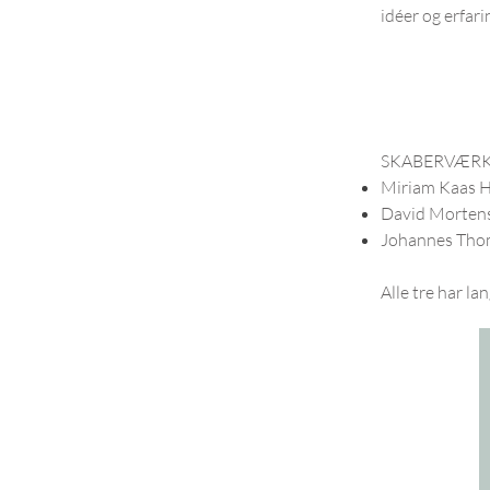
idéer og erfarin
SKABERVÆRK-t
Miriam Kaas 
David Mortens
Johannes Thom
Alle tre har l