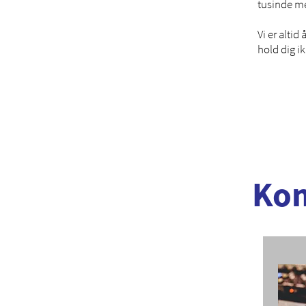
tusinde m
Vi er alti
hold dig i
Kom