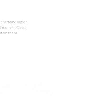
 chartered nation
f Youth for Christ
nternational