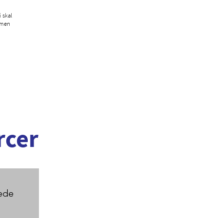
 skal
mmen
rcer
lede