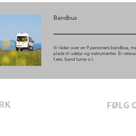
Bandbus
Vi råder over en 9 personers bandbus, m
plads til udstyr og instrumenter. Er relev
f.eks. band turne o.l.
RK
FØLG 
Tilmeld 