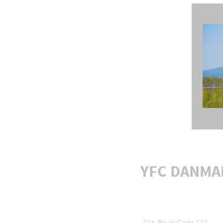
YFC DANMA
Skt. Pauls Gade 11A,