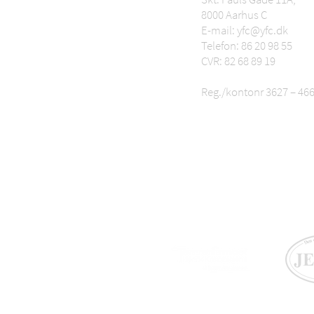
8000 Aarhus C
E-mail: yfc@yfc.dk
Telefon: 86 20 98 55
CVR: 82 68 89 19
Reg./kontonr 3627 – 46