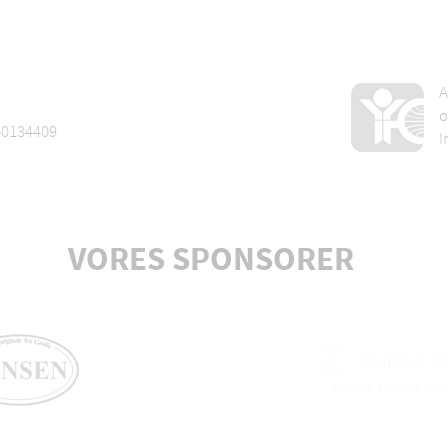
A
o
60134409
I
VORES SPONSORER
Axelsen
boligudlejning
Aarhus