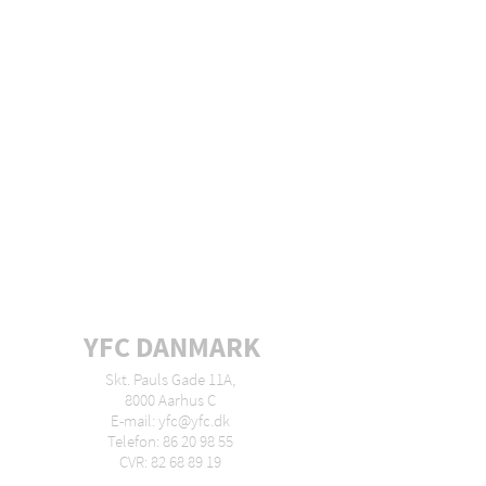
YFC DANMARK
Skt. Pauls Gade 11A,
8000 Aarhus C
E-mail: yfc@yfc.dk
Telefon: 86 20 98 55
CVR: 82 68 89 19