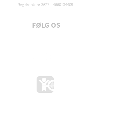
Reg./kontonr 3627 –
4660134409
FØLG OS
Tilmeld dig nyhedsbrev
A chartered nation of Youth for
Christ International
VORES SPONSORER