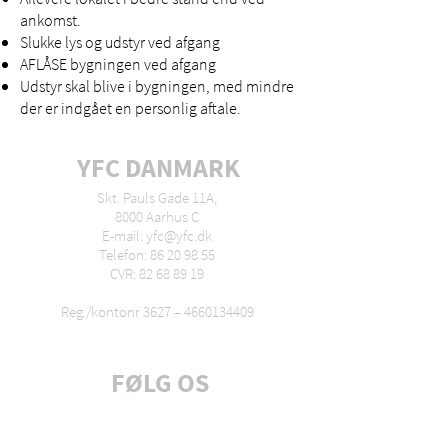
ankomst.
Slukke lys og udstyr ved afgang
AFLÅSE bygningen ved afgang
Udstyr skal blive i bygningen, med mindre
der er indgået en personlig aftale.
YFC DANMARK
Skt. Pauls Gade 11A,
8000 Aarhus C
E-mail: yfc@yfc.dk
Telefon: 86 20 98 55
CVR: 82 68 89 19
Reg./kontonr 3627 –
4660134409
FØLG OS
Tilmeld dig nyhedsbrev