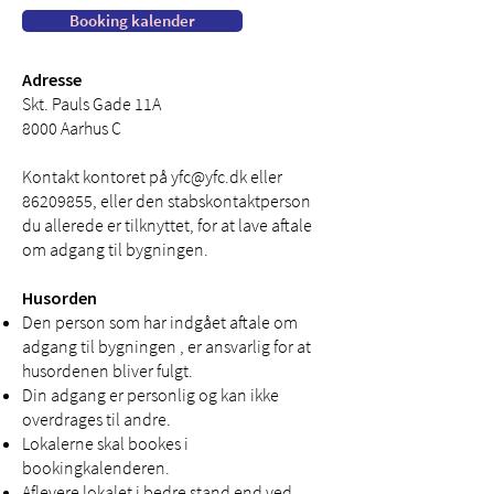
Booking kalender
Adresse
Skt. Pauls Gade 11A
8000 Aarhus C
Kontakt kontoret på
yfc@yfc.dk
eller
86209855
, eller den stabskontaktperson
du allerede er tilknyttet, for at lave aftale
om adgang til bygningen.
Husorden
Den person som har indgået aftale om
adgang til bygningen , er ansvarlig for at
husordenen bliver fulgt.
Din adgang er personlig og kan ikke
overdrages til andre.
Lokalerne skal bookes i
bookingkalenderen.
Aflevere lokalet i bedre stand end ved