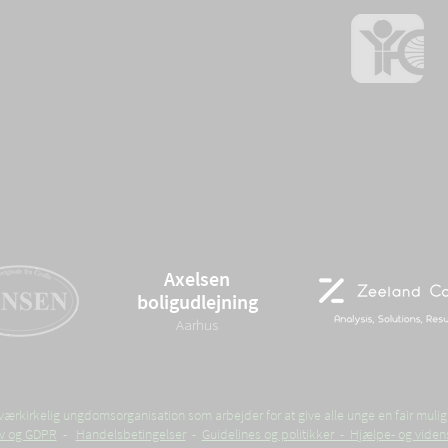
A
o
60134409
I
VORES SPONSORER
Axelsen
boligudlejning
Aarhus
rkirkelig ungdomsorganisation som arbejder for at give alle unge en fair mulig
liv og GDPR
-
Handelsbetingelser
-
Guidelines og politikker - Hjælpe- og viden