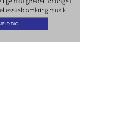
 lige muligheder for unge i
ællesskab omkring musik.
MELD DIG