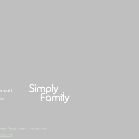
 chartered nation
f Youth for Christ
nternational
hed for at møde kristen tro
scenter