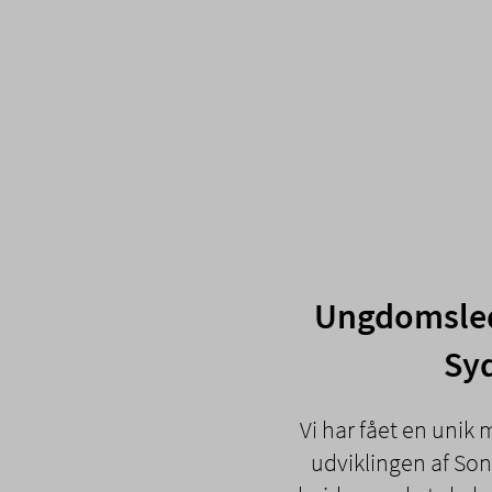
Ungdomsled
Syd
Vi har fået en unik 
udviklingen af Son