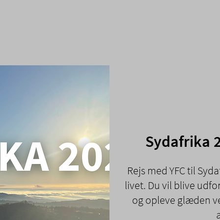
Sydafrika 
Rejs med YFC til Sydaf
livet. Du vil blive udf
og opleve glæden ve