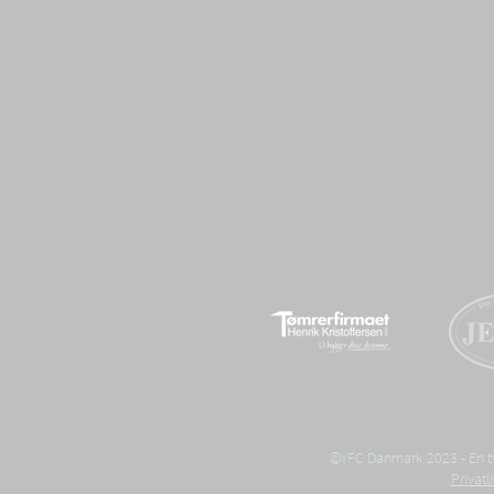
CVR: 82 68 89 19
Reg./kontonr 3627 – 46
©YFC Danmark 2023 - En tvæ
Privat