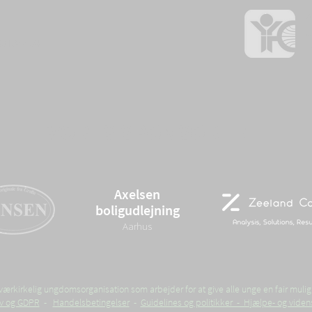
A
o
60134409
I
VORES SPONSORER
Axelsen
boligudlejning
Aarhus
rkirkelig ungdomsorganisation som arbejder for at give alle unge en fair mulig
liv og GDPR
-
Handelsbetingelser
-
Guidelines og politikker - Hjælpe- og viden