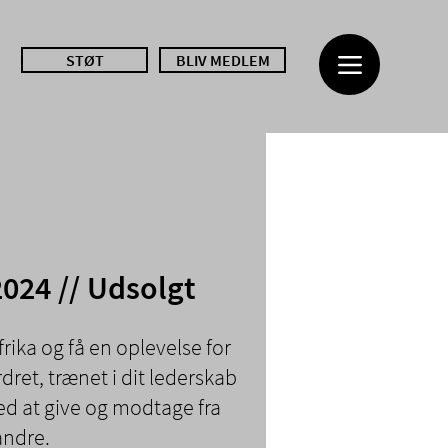
STØT
BLIV MEDLEM
2024 // Udsolgt
rika og få en oplevelse for
ordret, trænet i dit lederskab
d at give og modtage fra
andre.