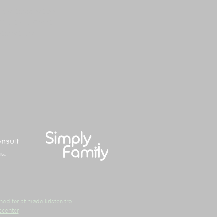
 chartered nation
f Youth for Christ
nternational
hed for at møde kristen tro
scenter