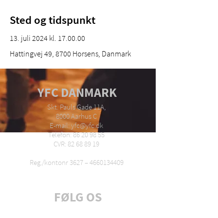
Sted og tidspunkt
13. juli 2024 kl. 17.00.00
Hattingvej 49, 8700 Horsens, Danmark
YFC DANMARK
Skt. Pauls Gade 11A,
8000 Aarhus C
E-mail: yfc@yfc.dk
Telefon: 86 20 98 55
CVR: 82 68 89 19
Reg./kontonr 3627 –
4660134409
FØLG OS
Tilmeld dig nyhedsbrev