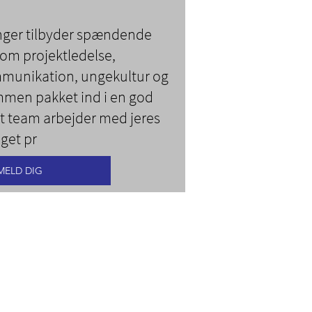
nger tilbyder spændende
om projektledelse,
munikation, ungekultur og
mmen pakket ind i en god
it team arbejder med jeres
get pr
MELD DIG