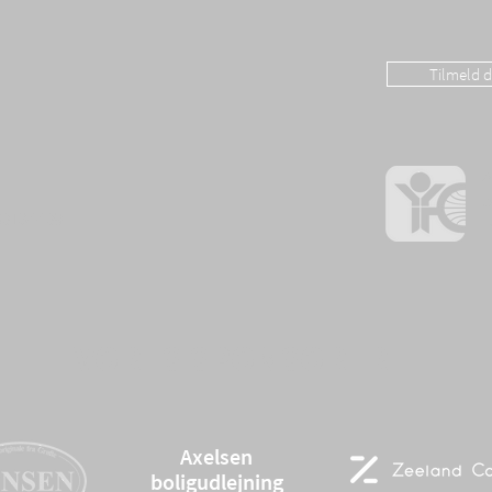
Tilmeld 
A
o
60134409
I
VORES SPONSORER
Axelsen
boligudlejning