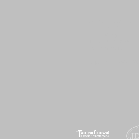
Skt. Pauls Gade 11A,
8000 Aarhus C
E-mail: yfc@yfc.dk
Telefon: 86 20 98 55
CVR: 82 68 89 19
Reg./kontonr 3627 – 46