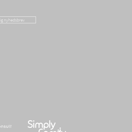
dig nyhedsbrev
 chartered nation
f Youth for Christ
nternational