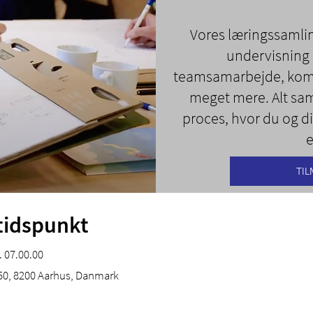
Vores læringssamli
undervisning 
teamsamarbejde, kom
meget mere. Alt sa
proces, hvor du og d
e
TIL
tidspunkt
. 07.00.00
150, 8200 Aarhus, Danmark