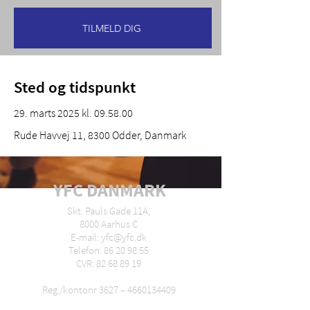
TILMELD DIG
Sted og tidspunkt
29. marts 2025 kl. 09.58.00
Rude Havvej 11, 8300 Odder, Danmark
YFC DANMARK
Skt. Pauls Gade 11A,
8000 Aarhus C
E-mail: yfc@yfc.dk
Telefon: 86 20 98 55
CVR: 82 68 89 19
Reg./kontonr 3627 –
4660134409