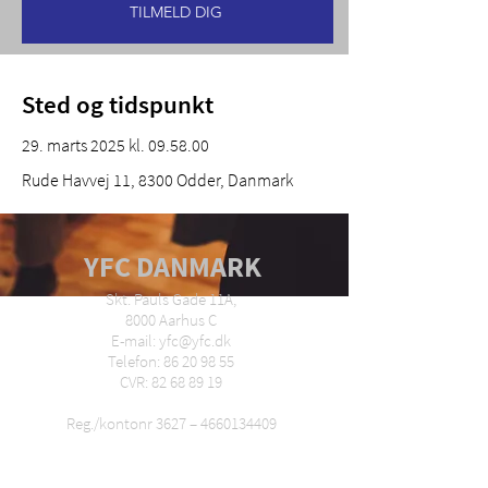
TILMELD DIG
Sted og tidspunkt
29. marts 2025 kl. 09.58.00
Rude Havvej 11, 8300 Odder, Danmark
YFC DANMARK
Skt. Pauls Gade 11A,
8000 Aarhus C
E-mail: yfc@yfc.dk
Telefon: 86 20 98 55
CVR: 82 68 89 19
Reg./kontonr 3627 –
4660134409