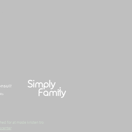
 chartered nation
f Youth for Christ
nternational
hed for at møde kristen tro
scenter