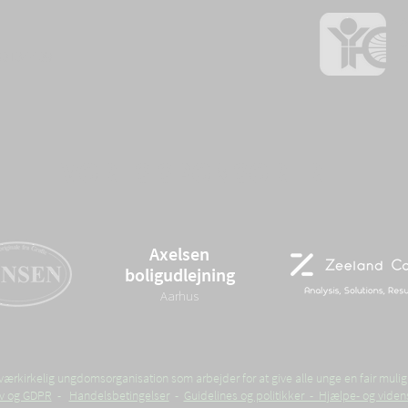
A
o
60134409
I
VORES SPONSORER
Axelsen
boligudlejning
Aarhus
rkirkelig ungdomsorganisation som arbejder for at give alle unge en fair mulig
liv og GDPR
-
Handelsbetingelser
-
Guidelines og politikker - Hjælpe- og viden