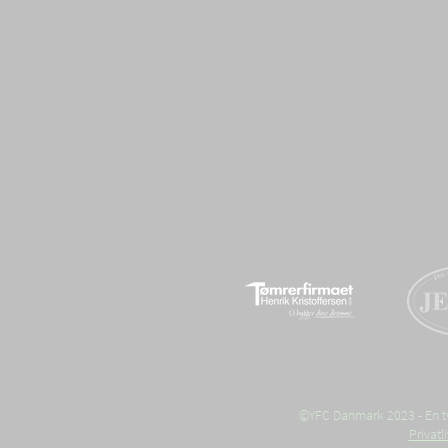
CVR: 82 68 89 19
Reg./kontonr 3627 – 46
©YFC Danmark 2023 - En tvæ
Privat