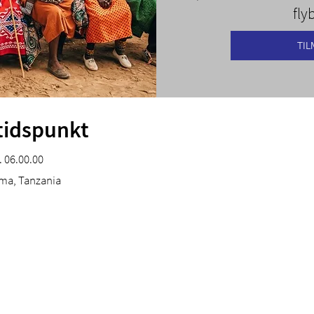
flyb
TIL
tidspunkt
. 06.00.00
a, Tanzania