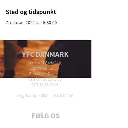
Sted og tidspunkt
7. oktober 2022 kl. 15.30.00
YFC DANMARK
Skt. Pauls Gade 11A,
8000 Aarhus C
E-mail: yfc@yfc.dk
Telefon: 86 20 98 55
CVR: 82 68 89 19
Reg./kontonr 3627 –
4660134409
FØLG OS
Tilmeld dig nyhedsbrev