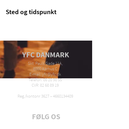
Sted og tidspunkt
YFC DANMARK
Skt. Pauls Gade 11A,
8000 Aarhus C
E-mail: yfc@yfc.dk
Telefon: 86 20 98 55
CVR: 82 68 89 19
Reg./kontonr 3627 –
4660134409
FØLG OS
Tilmeld dig nyhedsbrev