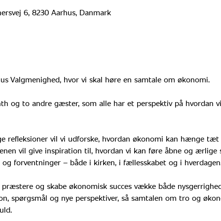
ersvej 6, 8230 Aarhus, Danmark
hus Valgmenighed, hvor vi skal høre en samtale om økonomi.
nth og to andre gæster, som alle har et perspektiv på hvordan vi 
e refleksioner vil vi udforske, hvordan økonomi kan hænge tæt
ftenen vil give inspiration til, hvordan vi kan føre åbne og ærl
 og forventninger – både i kirken, i fællesskabet og i hverdagen.
 præstere og skabe økonomisk succes vække både nysgerrighed 
sion, spørgsmål og nye perspektiver, så samtalen om tro og økono
ld. 