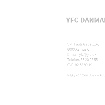
YFC DANMA
Skt. Pauls Gade 11A,
8000 Aarhus C
E-mail: yfc@yfc.dk
Telefon: 86 20 98 55
CVR: 82 68 89 19
Reg./kontonr 3627 – 46