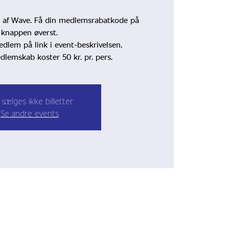
 af Wave. Få din medlemsrabatkode på
knappen øverst.
lem på link i event-beskrivelsen.
lemskab koster 50 kr. pr. pers.
sælges ikke billetter
Se andre events