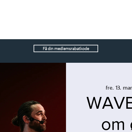
Få din medlemsrabatkode
fre. 13. mar
WAVE 
om 