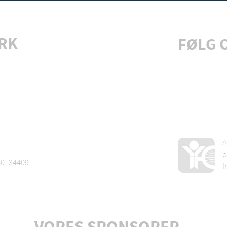
RK
FØLG 
Tilmeld 
A
o
60134409
I
VORES SPONSORER