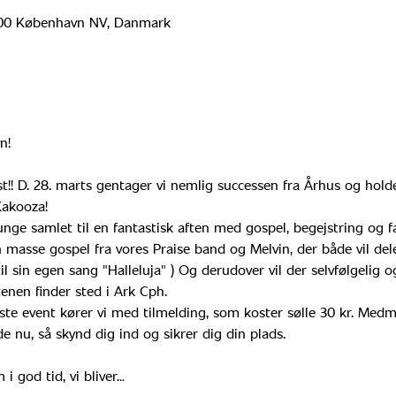
2400 København NV, Danmark
n!
fest!! D. 28. marts gentager vi nemlig successen fra Århus og ho
Kakooza!
 unge samlet til en fantastisk aften med gospel, begejstring og
 en masse gospel fra vores Praise band og Melvin, der både vil del
il sin egen sang "Halleluja" ) Og derudover vil der selvfølgelig 
enen finder sted i Ark Cph.
ørste event kører vi med tilmelding, som koster sølle 30 kr. Med
e nu, så skynd dig ind og sikrer dig din plads. 
i god tid, vi bliver…