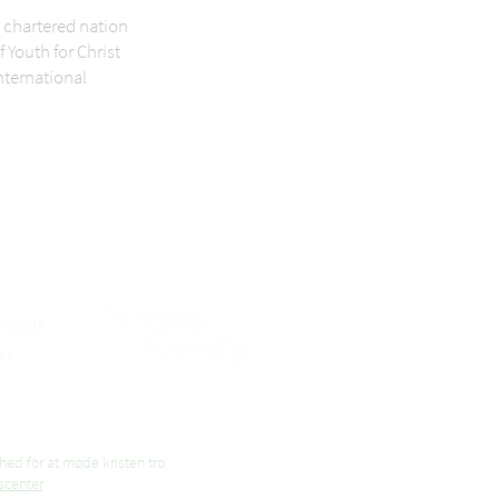
 chartered nation
f Youth for Christ
nternational
hed for at møde kristen tro
scenter