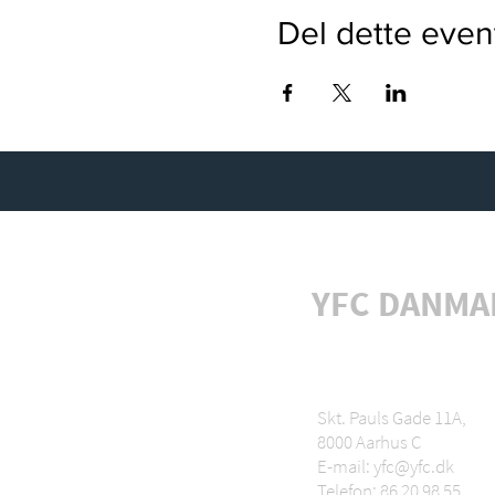
Del dette even
YFC DANMA
Skt. Pauls Gade 11A,
8000 Aarhus C
E-mail: yfc@yfc.dk
Telefon: 86 20 98 55