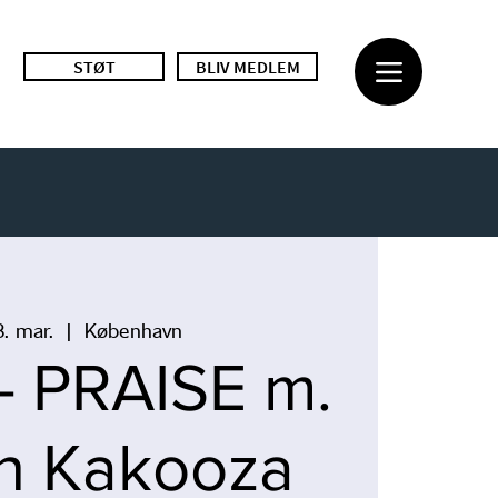
STØT
BLIV MEDLEM
8. mar.
  |  
København
 PRAISE m.
n Kakooza