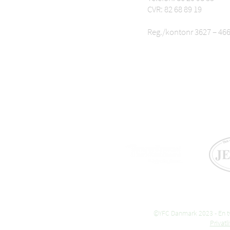
CVR: 82 68 89 19
Reg./kontonr 3627 – 46
©YFC Danmark 2023 - En tvæ
Privat