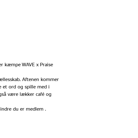
lder kæmpe WAVE x Praise 
 fællesskab. Aftenen kommer 
e et ord og spille med i 
også være lækker café og 
mindre du er medlem . 