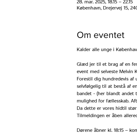
28. mar. 2025, 18.15 – 22.15
København, Drejervej 15, 
Om eventet
Kalder alle unge i Københav
Glæd jer til et brag af en 
event med selveste Melvin 
Forestil dig hundredevis af
selvfølgelig til at bestå af
bandet - (her blandt andet t
mulighed for fællesskab. Aft
Da dette er vores hidtil st
Tilmeldingen er åben allered
Dørene åbner kl. 18:15 – kom 