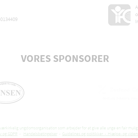
A
o
60134409
I
VORES SPONSORER
Axelsen
boligudlejning
Aarhus
rkirkelig ungdomsorganisation som arbejder for at give alle unge en fair mulig
liv og GDPR
-
Handelsbetingelser
-
Guidelines og politikker - Hjælpe- og viden