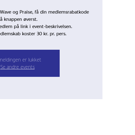
 Wave og Praise, få din medlemsrabatkode
å knappen øverst.
lem på link i event-beskrivelsen.
lemskab koster 30 kr. pr. pers.
lmeldingen er lukket
Se andre events