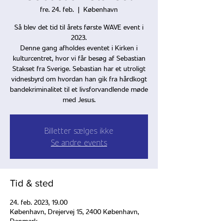
fre. 24. feb.
  |  
København
Så blev det tid til årets første WAVE event i
2023.
Denne gang afholdes eventet i Kirken i
kulturcentret, hvor vi får besøg af Sebastian
Stakset fra Sverige. Sebastian har et utroligt
vidnesbyrd om hvordan han gik fra hårdkogt
bandekriminalitet til et livsforvandlende møde
med Jesus.
Billetter sælges ikke
Se andre events
Tid & sted
24. feb. 2023, 19.00
København, Drejervej 15, 2400 København,
Danmark