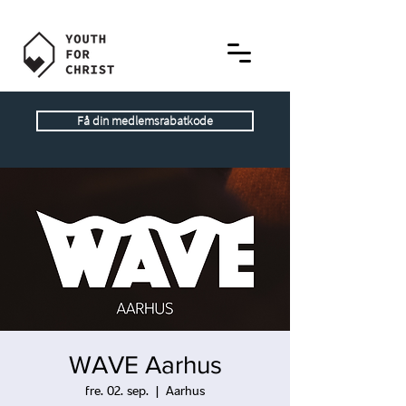
Få din medlemsrabatkode
WAVE Aarhus
fre. 02. sep.
  |  
Aarhus