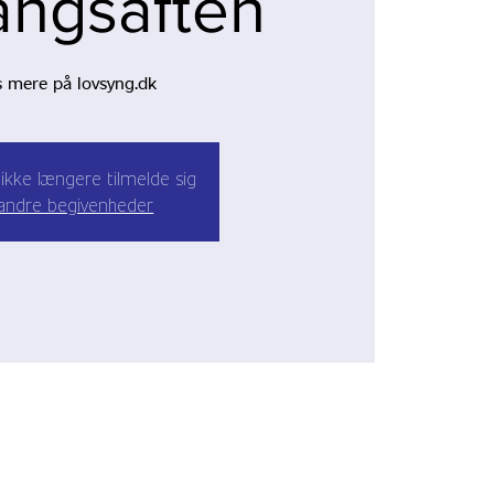
angsaften
 mere på lovsyng.dk
ikke længere tilmelde sig
andre begivenheder