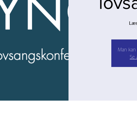
lovs
Læs
Man kan 
Se 