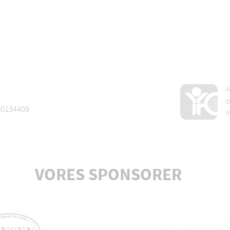
Tilmeld 
A
o
60134409
I
VORES SPONSORER
Axelsen