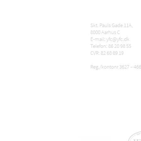
Skt. Pauls Gade 11A,
8000 Aarhus C
E-mail: yfc@yfc.dk
Telefon: 86 20 98 55
CVR: 82 68 89 19
Reg./kontonr 3627 – 46