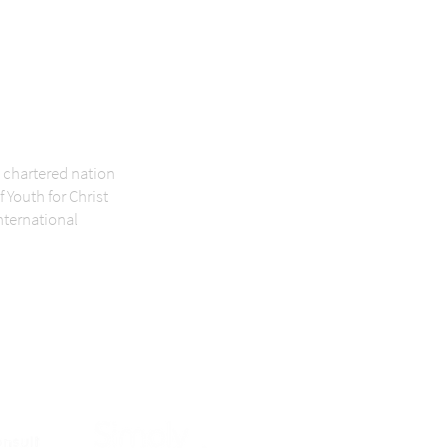
dig nyhedsbrev
 chartered nation
f Youth for Christ
nternational