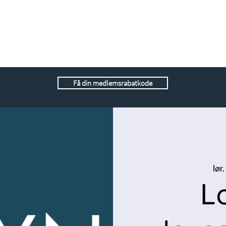
Få din medlemsrabatkode
lør
L