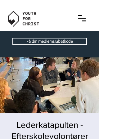
Få din medlemsrabatkode
Lederkatapulten -
Efterskolevolontører