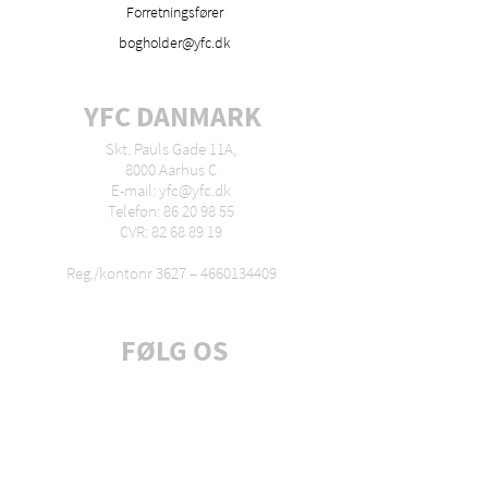
Forretningsfører
bogholder@yfc.dk
YFC DANMARK
Skt. Pauls Gade 11A,
8000 Aarhus C
E-mail: yfc@yfc.dk
Telefon: 86 20 98 55
CVR: 82 68 89 19
Reg./kontonr 3627 –
4660134409
FØLG OS
Tilmeld dig nyhedsbrev