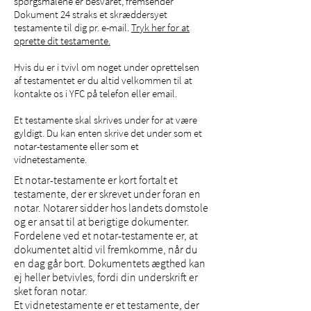
spørgsmålene er besvaret, fremsender
Dokument 24 straks et skræddersyet
testamente til dig pr. e-mail.
Tryk her for at
oprette dit testamente.
Hvis du er i tvivl om noget under oprettelsen
af testamentet er du altid velkommen til at
kontakte os i YFC på telefon eller email.
Et testamente skal skrives under for at være
gyldigt. Du kan enten skrive det under som et
notar-testamente eller som et
vidnetestamente.
Et notar-testamente er kort fortalt et
testamente, der er skrevet under foran en
notar. Notarer sidder hos landets domstole
og er ansat til at berigtige dokumenter.
Fordelene ved et notar-testamente er, at
dokumentet altid vil fremkomme, når du
en dag går bort. Dokumentets ægthed kan
ej heller betvivles, fordi din underskrift er
sket foran notar.
Et vidnetestamente er et testamente, der