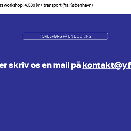
ers workshop: 4.500 kr + transport (fra København)
FORESPØRG PÅ EN BOOKING
ler skriv os en mail på
kontakt@yf