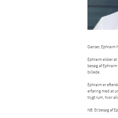
Danser, Ephraim N
Ephraim elsker at
besøg af Ephraim h
billede.
Ephraim er efters
erfaring med at u
trygt rum, hvor a
NB: Et besøg af Ep