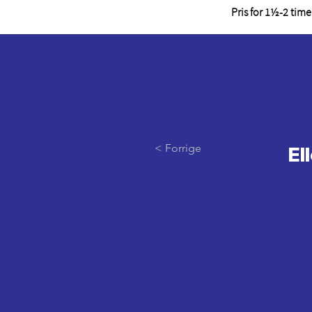
Pris for 1½-2 tim
< Forrige
El