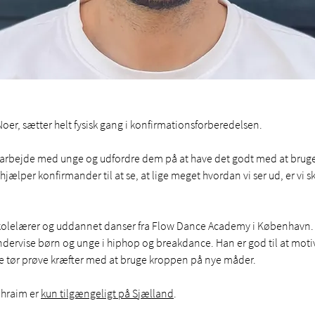
oer, sætter helt fysisk gang i konfirmationsforberedelsen.
 arbejde med unge og udfordre dem på at have det godt med at bruge 
jælper konfirmander til at se, at lige meget hvordan vi ser ud, er vi s
kolelærer og uddannet danser fra Flow Dance Academy i København. 
ndervise børn og unge i hiphop og breakdance. Han er god til at moti
lle tør prøve kræfter med at bruge kroppen på nye måder. 
hraim er 
kun tilgængeligt på Sjælland
.