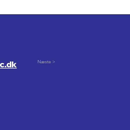
Næste >
c.dk