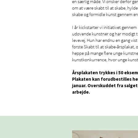
en særlig måde. Vi ønsker derfor g
om at være skabt til at skabe, hyld
skabe og formidle kunst gennem en 
I år kickstarter vi initiativet genne
udøvende kunstner og har modigt tag
levevej. Hun har endnu en gang vist
første Skabt til at skabe-årsplakat
heppe på mange flere unge kunstnere
kunstkonkurrence, hvor unge kunst
Årsplakaten trykkes i 50 eksemp
Plakaten kan forudbestilles her
januar. Overskuddet fra salge
arbejde.