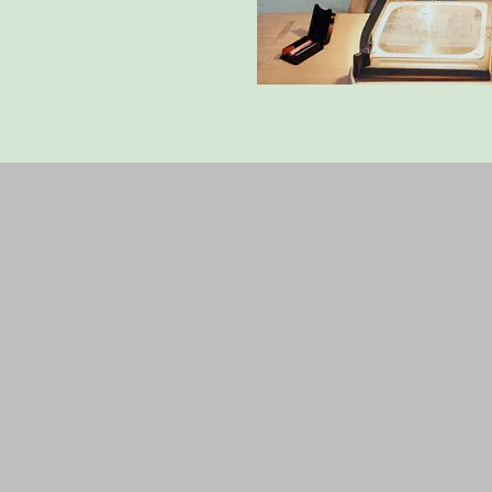
YFC DANMA
Skt. Pauls Gade 11A,
8000 Aarhus C
E-mail: yfc@yfc.dk
Telefon: 86 20 98 55
CVR: 82 68 89 19