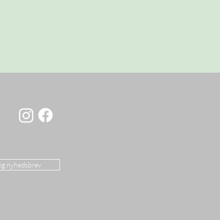
OS
dig nyhedsbrev
 chartered nation