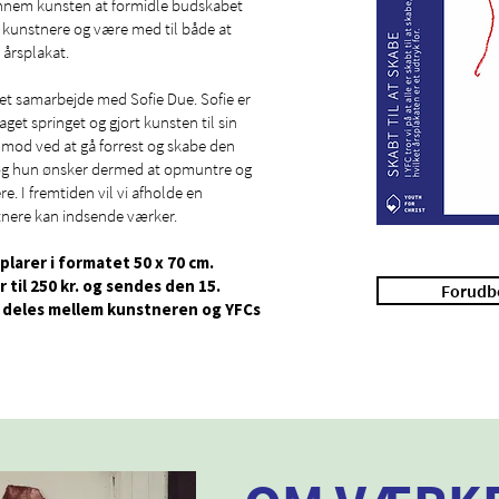
ennem kunsten at formidle budskabet
e kunstnere og være med til både at
årsplakat.
m et samarbejde med Sofie Due. Sofie er
et springet og gjort kunsten til sin
 mod ved at gå forrest og skabe den
, og hun ønsker dermed at opmuntre og
. I fremtiden vil vi afholde en
nere kan indsende værker.
larer i formatet 50 x 70 cm.
 til 250 kr. og sendes den 15.
Forudbe
t deles mellem kunstneren og YFCs