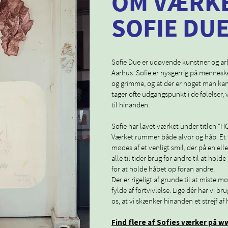
OM VÆRK
SOFIE DU
Sofie Due er udøvende kunstner og arbejd
Aarhus. Sofie er nysgerrig på mennesk
og grimme, og at der er noget man kan
tager ofte udgangspunkt i de følelser,
til hinanden.
Sofie har lavet værket under titlen 
Værket rummer både alvor og håb. Et n
mødes af et venligt smil, der på en ell
alle til tider brug for andre til at hold
for at holde håbet op foran andre.
Der er rigeligt af grunde til at miste m
fylde af fortvivlelse. Lige dér har vi b
os, at vi skænker hinanden et strejf af 
Find flere af Sofies værker på 