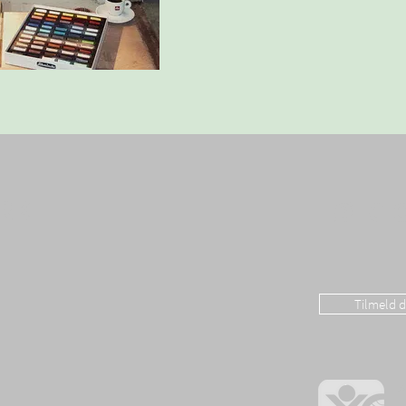
RK
FØLG 
Tilmeld 
A