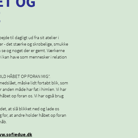
ET OG
E
e til dagligt ud fra sit atelier i
er - det stærke og skrøbelige, smukke
 se og noget der er gemt. Værkerne
 vi kan have som mennesker i relation
"HOLD HÅBET OP FORAN MIG".
edslået, måske lidt fortabt blik, som
er anden måde har fat i himlen. Vi har
e håbet op foran os. Vi har også brug
odet, at slå blikket ned og lade os
rug for, at andre holder håbet op foran
håb.
www.sofiedue.dk