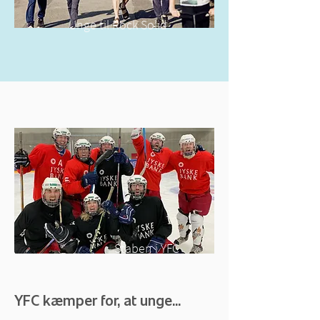
Unge til Rock Solid
Staben i YFC
YFC kæmper for, at unge...