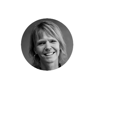
Sara Dahlmann
Det er bare ‘gode nyheder’ at Gud
inviterer min og min nabos
teenager til at kende ham og slå
rødder i hans kærlighed. Det
formidler YFC kreativt og tydeligt.