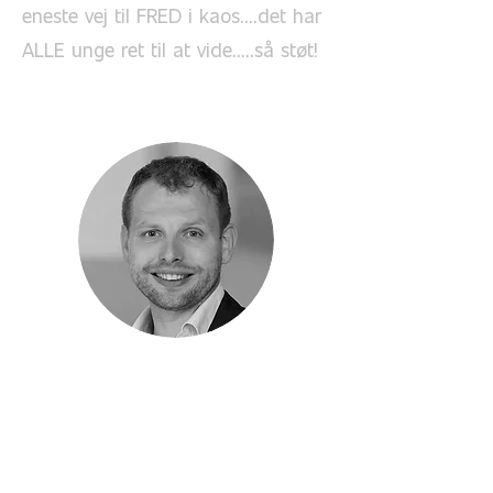
eneste vej til FRED i kaos....det har
ALLE unge ret til at vide.....så støt!
Daniel Kongsgaard
Jeg og hele familien støtter YFC,
fordi de når så mange unge
mennesker med gode relationer og
skaber rum for at dele liv og tro.