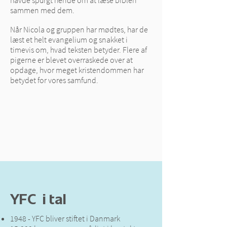
havde spurgt hende om at læse biblen
sammen med dem.
Når Nicola og gruppen har mødtes, har de
læst et helt evangelium og snakket i
timevis om, hvad teksten betyder. Flere af
pigerne er blevet overraskede over at
opdage, hvor meget kristendommen har
betydet for vores samfund.
YFC i tal
1948 - YFC bliver stiftet i Danmark