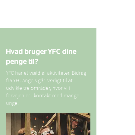
Hvad bruger YFC dine
penge til?
YFC har et væld af aktiviteter. Bidrag
fra YFC Angels går særligt til at
udvikle tre områder, hvor vi i
forvejen er i kontakt med mange
unge.