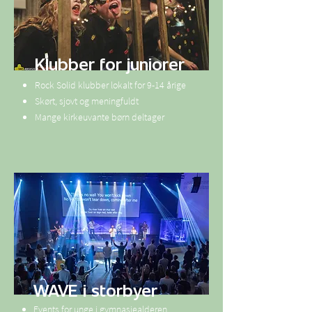
Klubber for juniorer
Rock Solid klubber lokalt for 9-14 årige
Skørt, sjovt og meningfuldt
Mange kirkeuvante børn deltager
WAVE i storbyer
Events for unge i gymnasiealderen.