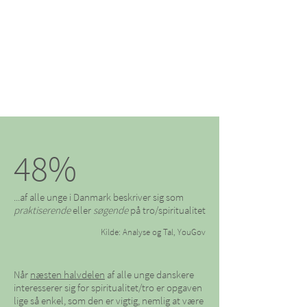
"Alle unge i Danmark skal
have en fair mulighed for
at møde kristen tro!"
YFC's vision
48%
...af alle unge i Danmark beskriver sig som
praktiserende
eller
søgende
på tro/spiritualitet
Kilde: Analyse og Tal, YouGov
Når
næsten halvdelen
af alle unge danskere
interesserer sig for spiritualitet/tro er opgaven
lige så enkel, som den er vigtig, nemlig at være