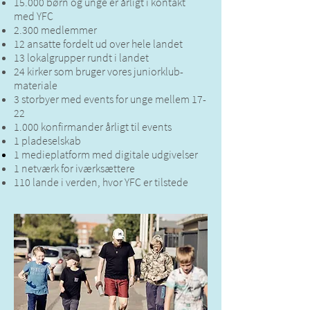
15.000 børn og unge er årligt i kontakt
med YFC
2.300 medlemmer
12 ansatte fordelt ud over hele landet
13 lokalgrupper rundt i landet
24 kirker som bruger vores juniorklub-
materiale
3 storbyer med events for unge mellem 17-
22
1.000 konfirmander årligt til events
1 pladeselskab
1 medieplatform med digitale
udgivelser
1 netværk for iværksættere
110 lande i verden, hvor YFC er tilstede