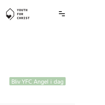
Vil du være en
engel for
Danmarks unge?
Bliv YFC Angel i dag