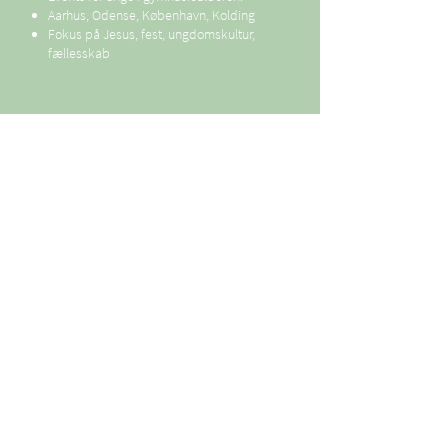
Aarhus, Odense, København, Kolding
Fokus på Jesus, fest, ungdomskultur,
fællesskab
SONAR MUSIC
YFC's musikarbejde med lokale klubber
Træner unge i at producere og
distribuere musik med tro og
mening.