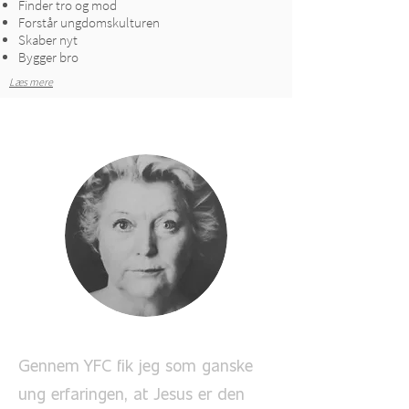
Finder tro og mod
Forstår ungdomskulturen
Skaber nyt
Bygger bro
Læs mere
Helle Broe Hansen
Gennem YFC fik jeg som ganske
ung erfaringen, at Jesus er den