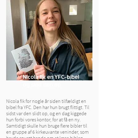
Nicola fik en YFC-bibel
og sled den op
Nicola fik for nogle år siden tilfældigt en
bibel fra YFC. Den har hun brugt
flittigt
. Til
sidst var den slidt op, og en dag kiggede
hun forbi vores kontor, for at få en ny.
Samtidigt skulle hun bruge flere bibler til
en gruppe af 6 kirkeuvante veninder, som